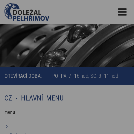
OTEVÍRACÍ DOBA:
PO–PÁ: 7–16 hod
SO: 8–11 hod
CZ - HLAVNÍ MENU
menu