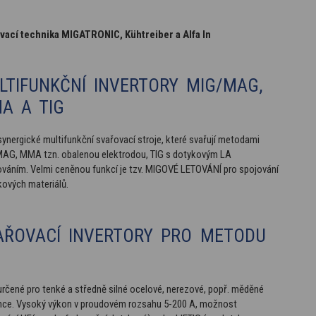
vací technika MIGATRONIC, Kühtreiber a Alfa In
LTIFUNKČNÍ INVERTORY MIG/MAG,
A A TIG
ynergické multifunkční svařovací stroje, které svařují metodami
AG, MMA tzn. obalenou elektrodou, TIG s dotykovým LA
ováním. Velmi ceněnou funkcí je tzv. MIGOVÉ LETOVÁNÍ pro spojování
kových materiálů.
AŘOVACÍ INVERTORY PRO METODU
rčené pro tenké a středně silné ocelové, nerezové, popř. měděné
nce. Vysoký výkon v proudovém rozsahu 5-200 A, možnost