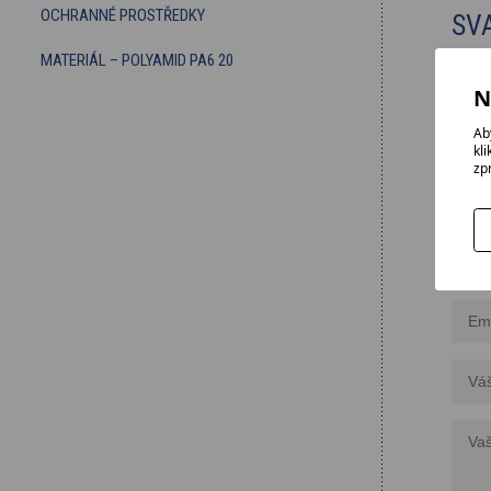
OCHRANNÉ PROSTŘEDKY
SV
MATERIÁL – POLYAMID PA6 20
N
PO
Ab
kl
zp
Potře