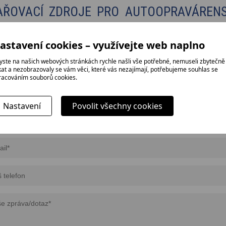
AŘOVACÍ ZDROJE PRO AUTOOPRAVÁRENS
astavení cookies – využívejte web naplno
PTÁVKA
yste na našich webových stránkách rychle našli vše potřebné, nemuseli zbytečně
ikat a nezobrazovaly se vám věci, které vás nezajímají, potřebujeme souhlas se
racováním souborů cookies.
bujete více informací o konkrétním zboží včetně ceny? Pošlete nám nezávazn
Nastavení
Povolit všechny cookies