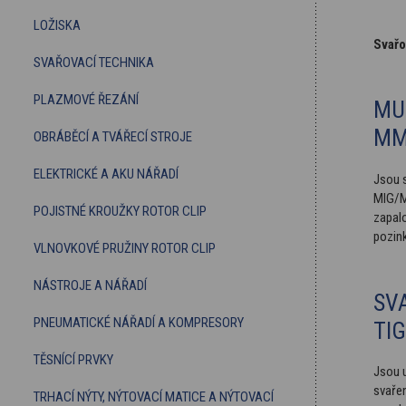
LOŽISKA
Svařo
SVAŘOVACÍ TECHNIKA
PLAZMOVÉ ŘEZÁNÍ
MU
MM
OBRÁBĚCÍ A TVÁŘECÍ STROJE
ELEKTRICKÉ A AKU NÁŘADÍ
Jsou s
MIG/M
POJISTNÉ KROUŽKY ROTOR CLIP
zapal
pozin
VLNOVKOVÉ PRUŽINY ROTOR CLIP
NÁSTROJE A NÁŘADÍ
SV
PNEUMATICKÉ NÁŘADÍ A KOMPRESORY
TIG
TĚSNÍCÍ PRVKY
Jsou u
svaře
TRHACÍ NÝTY, NÝTOVACÍ MATICE A NÝTOVACÍ