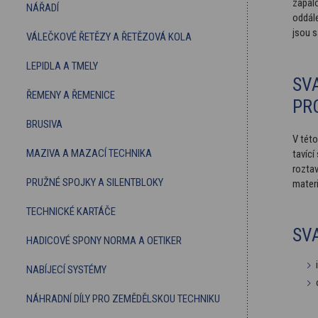
zapal
NÁŘADÍ
oddále
jsou 
VÁLEČKOVÉ ŘETĚZY A ŘETĚZOVÁ KOLA
LEPIDLA A TMELY
SV
ŘEMENY A ŘEMENICE
PR
BRUSIVA
V této
MAZIVA A MAZACÍ TECHNIKA
tavící
roztav
PRUŽNÉ SPOJKY A SILENTBLOKY
materi
TECHNICKÉ KARTÁČE
SV
HADICOVÉ SPONY NORMA A OETIKER
NABÍJECÍ SYSTÉMY
NÁHRADNÍ DÍLY PRO ZEMĚDĚLSKOU TECHNIKU