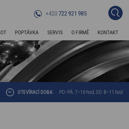
+420
722 921 985
BOT
POPTÁVKA
SERVIS
O FIRMĚ
KONTAKT
OTEVÍRACÍ DOBA:
PO–PÁ: 7–16 hod
SO: 8–11 hod