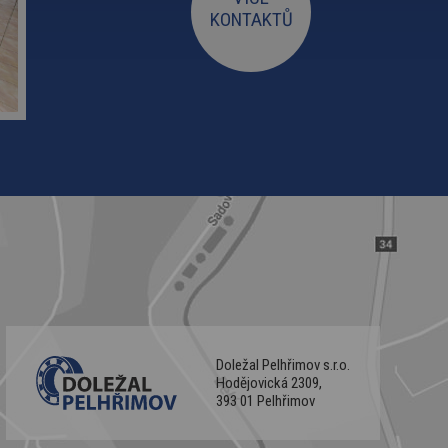
KONTAKTŮ
Doležal Pelhřimov s.r.o.
Hodějovická 2309,
393 01 Pelhřimov