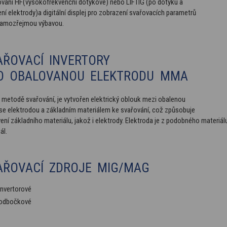
ování HF(vysokofrekvenční dotykové) nebo LIFTIG (po dotyku a
ní elektrody)a digitální displej pro zobrazení svařovacích parametrů
samozřejmou výbavou.
AŘOVACÍ INVERTORY
O OBALOVANOU ELEKTRODU MMA
 metodě svařování, je vytvořen elektrický oblouk mezi obalenou
 se elektrodou a základním materiálem ke svařování, což způsobuje
ení základního materiálu, jakož i elektrody. Elektroda je z podobného materiál
ál.
AŘOVACÍ ZDROJE MIG/MAG
invertorové
odbočkové