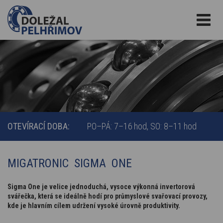
OTEVÍRACÍ DOBA:
PO–PÁ: 7–16 hod
SO: 8–11 hod
MIGATRONIC SIGMA ONE
Sigma One je velice jednoduchá, vysoce výkonná invertorová
svářečka, která se ideálně hodí pro průmyslové svařovací provozy,
kde je hlavním cílem udržení vysoké úrovně produktivity.