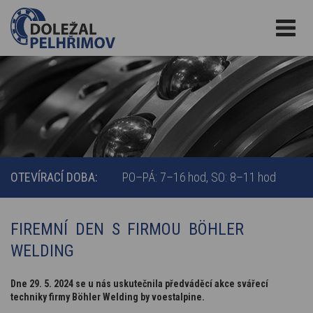
OTEVÍRACÍ DOBA:
PO–PÁ: 7–16 hod
SO: 8–11 hod
FIREMNÍ DEN S FIRMOU BÖHLER
WELDING
Dne 29. 5. 2024 se u nás uskutečnila předváděcí akce svářecí
techniky firmy Böhler Welding by voestalpine.