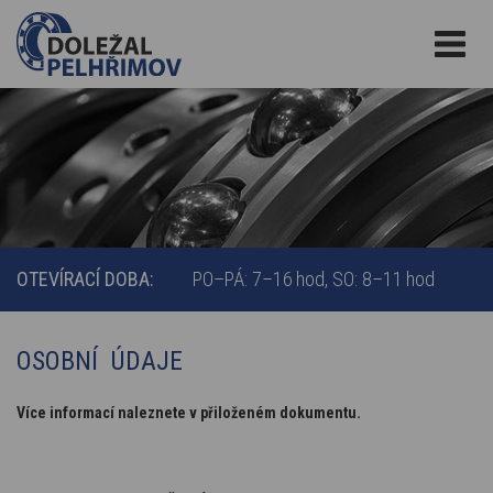
OTEVÍRACÍ DOBA:
PO–PÁ: 7–16 hod
SO: 8–11 hod
OSOBNÍ ÚDAJE
Více informací naleznete v přiloženém dokumentu.