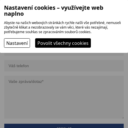
POPTÁVKA
Nastavení cookies – využívejte web
Potřebujete více informací o konkrétním zboží včetně ceny? Pošlete nám
naplno
nezávaznou poptávku.
Abyste na našich webových stránkách rychle našli vše potřebné, nemuseli
zbytečně klikat a nezobrazovaly se vám věci, které vás nezajímají,
potřebujeme souhlas se zpracováním souborů cookies.
Nastavení
Povolit všechny cookies