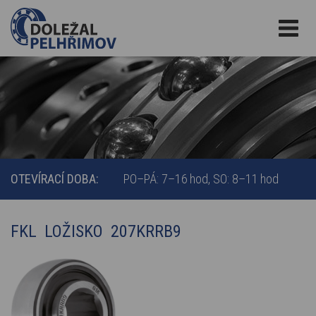
OTEVÍRACÍ DOBA:
PO–PÁ: 7–16 hod
SO: 8–11 hod
FKL LOŽISKO 207KRRB9