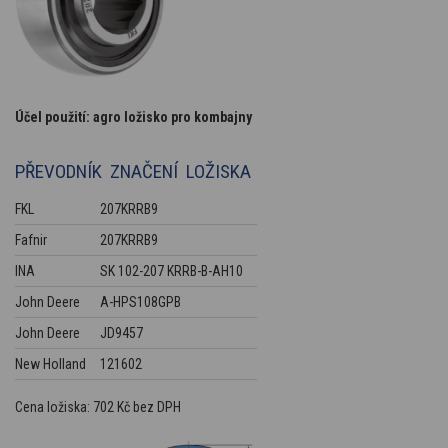
Účel použití: agro ložisko pro kombajny
PŘEVODNÍK ZNAČENÍ LOŽISKA
FKL
207KRRB9
Fafnir
207KRRB9
INA
SK 102-207 KRRB-B-AH10
John Deere
A-HPS108GPB
John Deere
JD9457
New Holland
121602
Cena ložiska: 702 Kč bez DPH