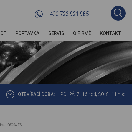
+420
722 921 985
BOT
POPTÁVKA
SERVIS
O FIRMĚ
KONTAKT
OTEVÍRACÍ DOBA:
PO–PÁ: 7–16 hod
SO: 8–11 hod
žisko 06C04-TS