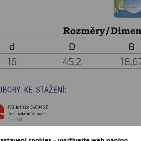
UBORY KE STAŽENÍ:
FKL ložisko 06C04 2Z
Technické informace
2,50 MB
astavení cookies – využívejte web naplno