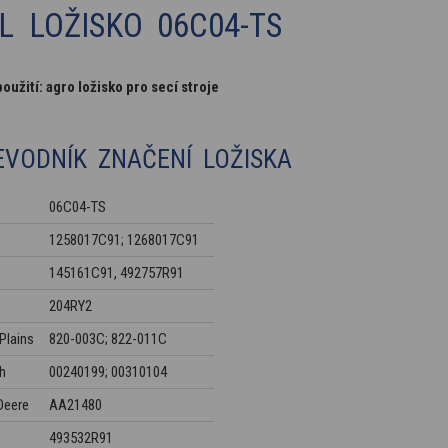
L LOŽISKO 06C04-TS
použití: agro ložisko pro secí stroje
EVODNÍK ZNAČENÍ LOŽISKA
06C04-TS
1258017C91; 1268017C91
145161C91, 492757R91
204RY2
Plains
820-003C; 822-011C
h
00240199; 00310104
Deere
AA21480
493532R91