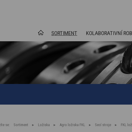
SORTIMENT
KOLABORATIVNÍ RO
íte se:
Sortiment
Ložiska
Agro ložiska FKL
Secí stroje
FKL lo