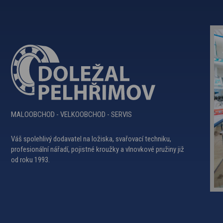
MALOOBCHOD - VELKOOBCHOD - SERVIS
Váš spolehlivý dodavatel na
ložiska
,
svařovací techniku
,
profesionální nářadí,
pojistné kroužky
a
vlnovkové pružiny
již
od roku 1993.