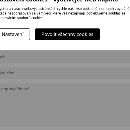
PTÁVKA
yste na našich webových stránkách rychle našli vše potřebné, nemuseli zbytečně
ikat a nezobrazovaly se vám věci, které vás nezajímají, potřebujeme souhlas se
racováním souborů cookies.
bujete více informací o konkrétním zboží včetně ceny? Pošlete nám nezávazn
Nastavení
Povolit všechny cookies