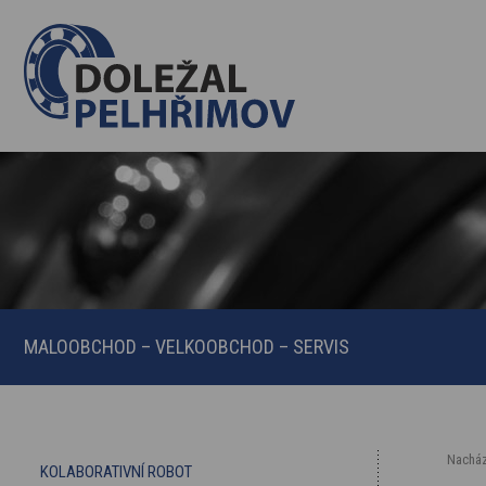
MALOOBCHOD – VELKOOBCHOD – SERVIS
Nacház
KOLABORATIVNÍ ROBOT