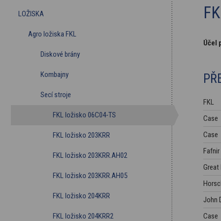
FK
LOŽISKA
Agro ložiska FKL
Účel 
Diskové brány
Kombajny
PŘ
Secí stroje
FKL
FKL ložisko 06C04-TS
Case
Case
FKL ložisko 203KRR
Fafnir
FKL ložisko 203KRR.AH02
Great 
FKL ložisko 203KRR.AH05
Horsc
FKL ložisko 204KRR
John 
FKL ložisko 204KRR2
Case