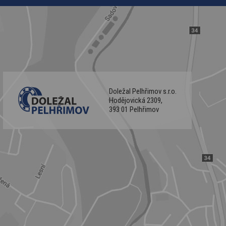
Doležal Pelhřimov s.r.o.
Hodějovická 2309,
393 01 Pelhřimov