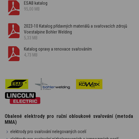
ESAB katalog
95,00 MB
2023-10 Katalog přídavných materiálů a svařovacích zdrojů
Voestalpine Bohler Welding
5,33 MB
Katalog opravy a renovace svařováním
4,73 MB
Obalené elektrody pro ruční obloukové svařování (metoda
MMA)
elektrody pro svařování nelegovaných ocelí
elektrody pro svařování nízkolegovaných a jemnozrných ocelí