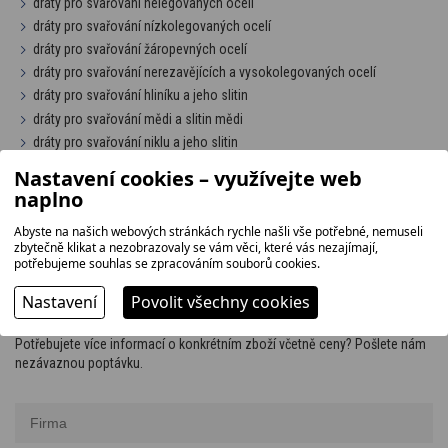
dráty pro svařování nelegovaných ocelí
dráty pro svařování nízkolegovaných ocelí
dráty pro svařování žáropevných ocelí
dráty pro svařování nerezavějících a vysokolegovaných ocelí
dráty pro svařování hliníku a jeho slitin
dráty pro svařování mědi a slitin mědi
dráty pro svařování niklu a jeho slitin
dráty pro svařování titanu
Nastavení cookies – využívejte web
naplno
Dráty pro svařování plamenem
Abyste na našich webových stránkách rychle našli vše potřebné, nemuseli
dráty pro svařování nelegovaných a žáropevných ocelí
zbytečně klikat a nezobrazovaly se vám věci, které vás nezajímají,
potřebujeme souhlas se zpracováním souborů cookies.
Nastavení
Povolit všechny cookies
POPTÁVKA
Potřebujete více informací o konkrétním zboží včetně ceny? Pošlete nám
nezávaznou poptávku.