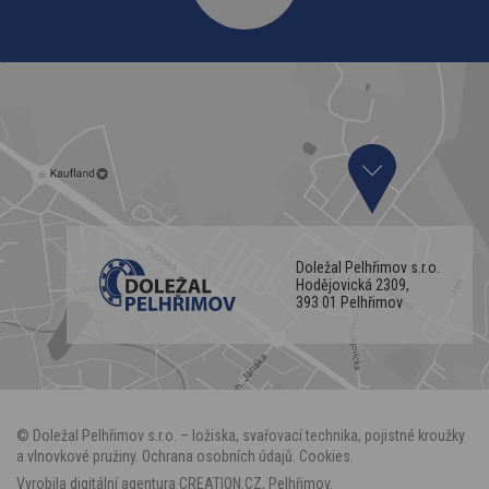
Doležal Pelhřimov s.r.o.
Hodějovická 2309,
393 01 Pelhřimov
©
Doležal Pelhřimov
s.r.o. – ložiska, svařovací technika, pojistné kroužky
a vlnovkové pružiny.
Ochrana osobních údajů
.
Cookies
.
Vyrobila
digitální agentura
CREATION.CZ
,
Pelhřimov
.