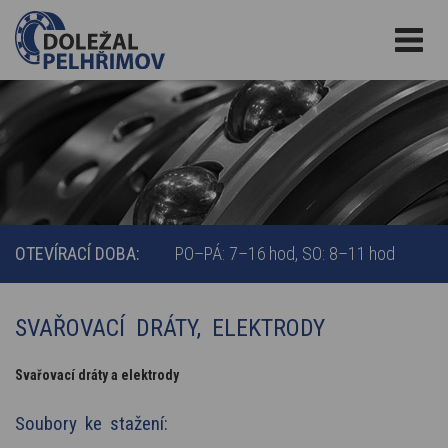
OTEVÍRACÍ DOBA:
PO–PÁ: 7–16 hod
SO: 8–11 hod
SVAŘOVACÍ DRÁTY, ELEKTRODY
Svařovací dráty a elektrody
Soubory ke stažení: