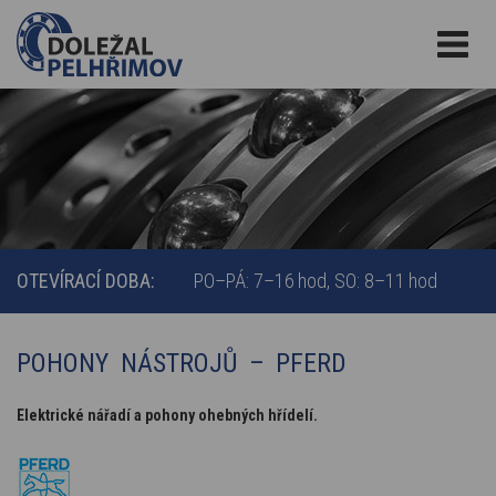
OTEVÍRACÍ DOBA:
PO–PÁ: 7–16 hod
SO: 8–11 hod
POHONY NÁSTROJŮ – PFERD
Elektrické nářadí a pohony ohebných hřídelí.