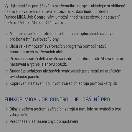
Využijte digitální paměť svého svařovacího zdroje – ukládejte si oblíbená
nastavení svařování a znovu je použijte, kdykoli budou potřeba.
Funkce MIGA Job Control vám umožní ihned nalézt obvyklá nastavení,
takže můžete začít okamžitě svařovat.
Minimalizace času potřebného k nalezení optimálních nastavení
pro konkrétní svařovací úlohy.
Uloží velké množství svařovacích programů pomocí názvů
samostatných svařovacích úloh.
Pokud se svářeči dělí o svařovací zdroje, mohou si uložit svá vlastní
nastavení a rychle je znovu použít.
Snadné procházení uložených svařovacích parametrů na grafickém
ovládacím panelu
Kopírování nastavení do jiných svářecích zdrojů pomocí karty SD
FUNKCE MIGA JOB CONTROL JE IDEÁLNÍ PRO
Dílny s velkým počtem svářecích zdrojů a tam, kde se svářeči o tyto
zdroje dělí
Předcházení zanesení chyb do nastavení