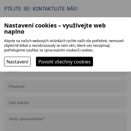
PTEJTE SE! KONTAKTUJTE NÁS!
Potřebujete více informací o kolaborativním svařovacím robotu
Nastavení cookies – využívejte web
CoWelder? Domluvte si ukázku v našem svařovacím centru v Pelhřimově
naplno
(pro vážné zájemce provádíme předváděcí akce, kde svařujeme reálné
dílce zákazníka).
Abyste na našich webových stránkách rychle našli vše potřebné, nemuseli
zbytečně klikat a nezobrazovaly se vám věci, které vás nezajímají,
potřebujeme souhlas se zpracováním souborů cookies.
Nastavení
Povolit všechny cookies