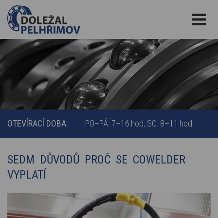
OTEVÍRACÍ DOBA:
PO–PÁ: 7–16 hod
SO: 8–11 hod
SEDM DŮVODŮ PROČ SE COWELDER
VYPLATÍ