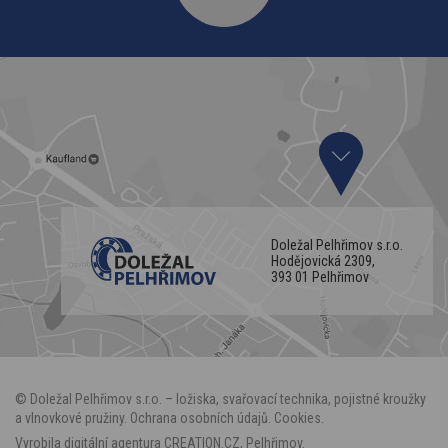
Doležal Pelhřimov s.r.o.
Hodějovická 2309,
393 01 Pelhřimov
©
Doležal Pelhřimov
s.r.o. – ložiska, svařovací technika, pojistné kroužky
a vlnovkové pružiny.
Ochrana osobních údajů
.
Cookies
.
Vyrobila
digitální agentura
CREATION.CZ
,
Pelhřimov
.