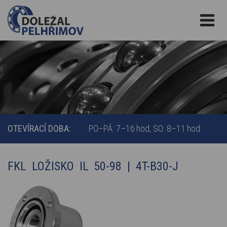
OTEVÍRACÍ DOBA:
PO–PÁ: 7–16 hod
SO: 8–11 hod
FKL LOŽISKO IL 50-98 | 4T-B30-J