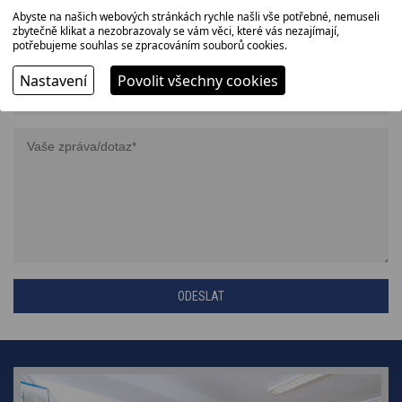
Abyste na našich webových stránkách rychle našli vše potřebné, nemuseli
zbytečně klikat a nezobrazovaly se vám věci, které vás nezajímají,
potřebujeme souhlas se zpracováním souborů cookies.
Nastavení
Povolit všechny cookies