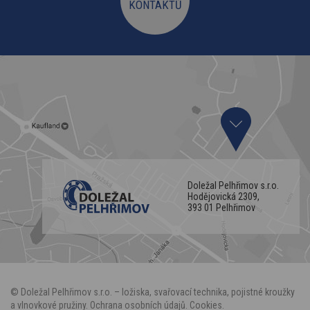
KONTAKTŮ
Doležal Pelhřimov s.r.o.
Hodějovická 2309,
393 01 Pelhřimov
©
Doležal Pelhřimov
s.r.o. – ložiska, svařovací technika, pojistné kroužky
a vlnovkové pružiny.
Ochrana osobních údajů
.
Cookies
.