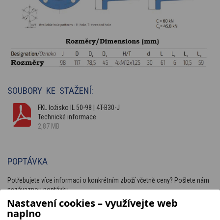
SOUBORY KE STAŽENÍ:
FKL ložisko IL 50-98 | 4T-B30-J
Technické informace
2,87 MB
POPTÁVKA
Potřebujete více informací o konkrétním zboží včetně ceny? Pošlete nám
nezávaznou poptávku.
Nastavení cookies – využívejte web
naplno