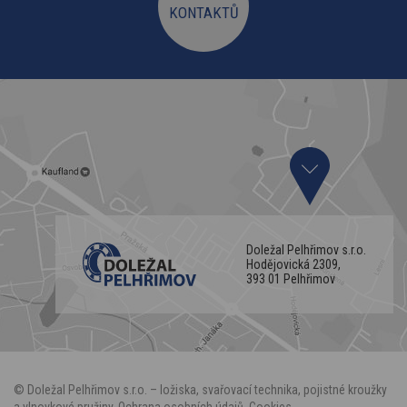
KONTAKTŮ
Doležal Pelhřimov s.r.o.
Hodějovická 2309,
393 01 Pelhřimov
©
Doležal Pelhřimov
s.r.o. – ložiska, svařovací technika, pojistné kroužky
a vlnovkové pružiny.
Ochrana osobních údajů
.
Cookies
.