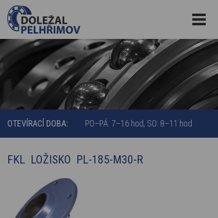
OTEVÍRACÍ DOBA:
PO–PÁ: 7–16 hod
SO: 8–11 hod
FKL LOŽISKO PL-185-M30-R