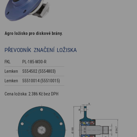
Agro ložisko pro diskové brány.
PŘEVODNÍK ZNAČENÍ LOŽISKA
FKL
PL-185-M30-R
Lemken
5554502 (5554803)
Lemken
55510014 (55510015)
Cena ložiska: 2.386 Kč bez DPH