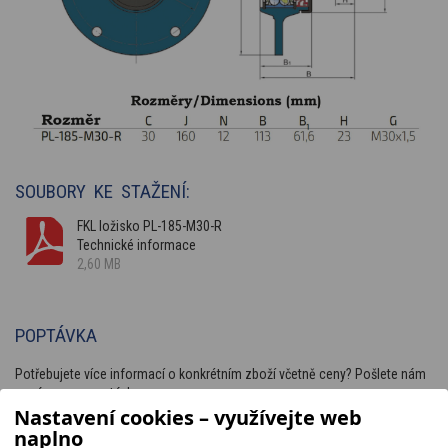
SOUBORY KE STAŽENÍ:
FKL ložisko PL-185-M30-R
Technické informace
2,60 MB
POPTÁVKA
Potřebujete více informací o konkrétním zboží včetně ceny? Pošlete nám
nezávaznou poptávku.
Nastavení cookies – využívejte web
naplno