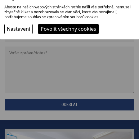
Abyste na našich webových stránkách rychle našli vše potřebné, nemuseli
zbytečně klikat a nezobrazovaly se vám věci, které vás nezajímají,
potřebujeme souhlas se zpracováním souborů cookies.
Nastavení
Povolit všechny cookies