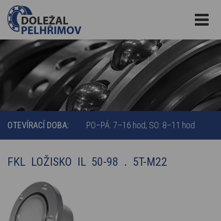
OTEVÍRACÍ DOBA:
PO–PÁ: 7–16 hod
SO: 8–11 hod
FKL LOŽISKO IL 50-98 . 5T-M22