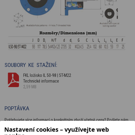
SOUBORY KE STAŽENÍ:
FKL ložisko IL 50-98 | 5T-M22
Technické informace
2,59 MB
POPTÁVKA
Potřebujete více informací o konkrétním zboží včetně ceny? Pošlete nám
nezávaznou poptávku.
Nastavení cookies – využívejte web